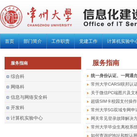
首页
部门简介
工作职责
党建工作
计算机实验中
服务指南
服务指南
统一身份认证、一网通办
综合科
常州大学CARSI联邦
网络科
关于微信PC端图片及文
信息与网络安全科
超级SIM卡校园支付操
开发科
常州大学5G双域专网申
计算机实验中心
网关常见登录故障解决
常州大学毕业生离校系
如何查询IP地址和默认