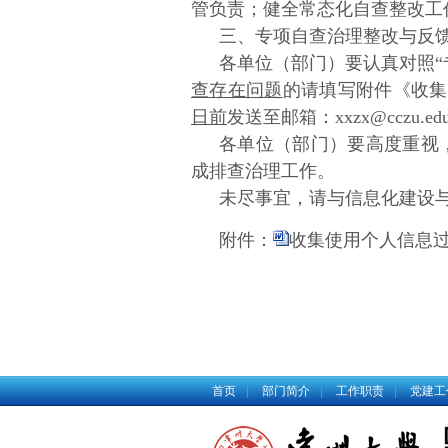
管负责；健全常态化自查整改工
三、专项自查治理整改与反
各单位（部门）要认真对照
“
查存在问题
的请填写附件《收集
日前
发送至邮箱：
xxzx@cczu.edu
各单位（部门）要高度重视
成排查治理工作。
未尽事宜，请与信息化建设
附件：
收集使用个人信息过
首页
|
部门简介
|
工作职责
|
党建工