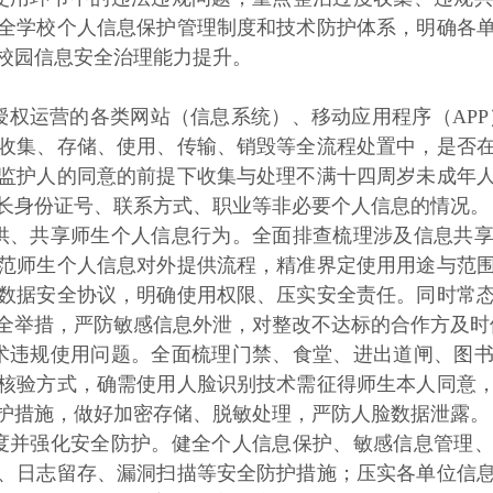
全学校个人信息保护管理制度和技术防护体系，明确各
校园信息安全治理能力提升。
授权运营的各类网站（信息系统）、移动应用程序（
APP
收集、存储、使用、传输、销毁等全流程处置中，是否
监护人的同意的前提下收集与处理不满十四周岁未成年
长身份证号、联系方式、职业等非必要个人信息的情况。
供、共享师生个人信息行为。全面排查梳理涉及信息共
范师生个人信息对外提供流程，精准界定使用用途与范
数据安全协议，明确使用权限、压实安全责任。同时常
全举措，严防敏感信息外泄，对整改不达标的合作方及时
术违规使用问题。全面梳理门禁、食堂、进出道闸、图
核验方式，确需使用人脸识别技术需征得师生本人同意
护措施，做好加密存储、脱敏处理，严防人脸数据泄露。
度并强化安全防护。健全个人信息保护、敏感信息管理
、日志留存、漏洞扫描等安全防护措施；压实各单位信